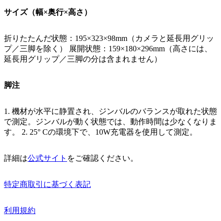
サイズ（幅×奥行×高さ）
折りたたんだ状態：195×323×98mm（カメラと延長用グリッ
プ／三脚を除く） 展開状態：159×180×296mm（高さには、
延長用グリップ／三脚の分は含まれません）
脚注
1. 機材が水平に静置され、ジンバルのバランスが取れた状態
で測定。ジンバルが動く状態では、動作時間は少なくなりま
す。 2. 25° Cの環境下で、10W充電器を使用して測定。
詳細は
公式サイト
をご確認ください。
特定商取引に基づく表記
利用規約