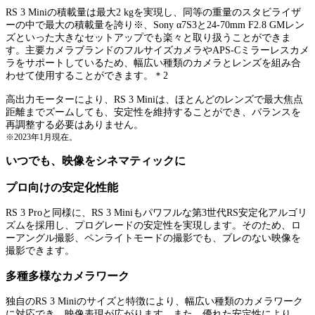
RS 3 Miniの積載量は最大2 kgを実現し、同等の重量のスタビライザ
ーの中で最大の積載量を誇り※、Sony α7S3と24-70mm F2.8 GMレン
ズといった大きなセットアップでも楽々と取り扱うことができま
す。主要カメラブランドのフルサイズカメラやAPS-Cミラーレスカメ
ラをサポートしているため、幅広い種類のカメラとレンズを組み合
わせて使用することができます。＊2
高出力モーターにより、RS 3 Miniは、ほとんどのレンズで最大焦点
距離までズームしても、安定性を維持することができ、バランスを
再調整する必要はありません。
※2023年1月現在。
いつでも、映像をシネマティックに
プロ向けの安定化性能
RS 3 Proと同様に、RS 3 Miniもパワフルな第3世代RS安定化アルゴリ
ズムを採用し、プログレードの安定性を実現します。そのため、ロ
ーアングル撮影、ペンライトモードの撮影でも、ブレのない映像を
撮影できます。
多種多様なカメラワーク
独自のRS 3 Miniのサイズと特徴により、幅広い種類のカメラワーク
に対応でき、映像表現が広がります。また、優れた安定性により、