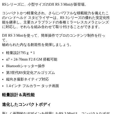
RSシリーズに、小型サイズのDJI RS 3 Miniが新登場。
コンパクトかつ軽量化され、さらにパワフルな積載能力を備えたこ
のハンドヘルド スタビライザーは、RS 3シリーズの優れた安定化性
能を継承し、主要カメラブランドの各種ミラーレスカメラとレンズ
に対応し、それらを組み合わせて取り付けることができます。
DJI RS 3 Miniを使って、簡単操作でプロのコンテンツ制作を行っ
て、
秘められた内なる創造性を発揮しましょう。
軽量設計795 g ＊1
α7 + 24-70mm F2.8 GM 搭載可能
Bluetoothシャッター操作
第3世代RS安定化アルゴリズム
縦向き撮影ネイティブ対応
1.4インチ フルカラー タッチ画面
軽量設計＆高性能
進化したコンパクトボディ
新しく画期的なデザインを採用したRS 3 Miniは、コンパクトなボデ