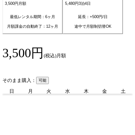
3,500
円
月額
5,480
円
3
泊
4
日
最低レンタル期間：6ヶ月
延長：+
500
円/日
月額課金の自動終了：
12
ヶ月
途中で月額制切替OK
3,500
円
(税込)
月額
そのまま購入：
可能
日
月
火
水
木
金
土