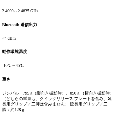
2.4000～2.4835 GHz
Bluetooth 送信出力
<4 dBm
動作環境温度
-10℃～45℃
重さ
ジンバル：795 g（縦向き撮影時）、850 g （横向き撮影時）
（どちらの重量も、クイックリリース プレートを含み、延
長用グリップ／三脚は含みません） 延長用グリップ／三
脚：約128 g