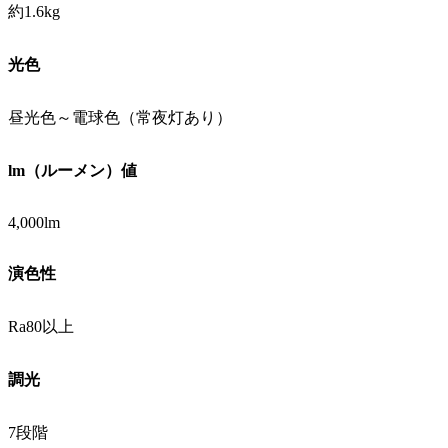
約1.6kg
光色
昼光色～電球色（常夜灯あり）
lm（ルーメン）値
4,000lm
演色性
Ra80以上
調光
7段階