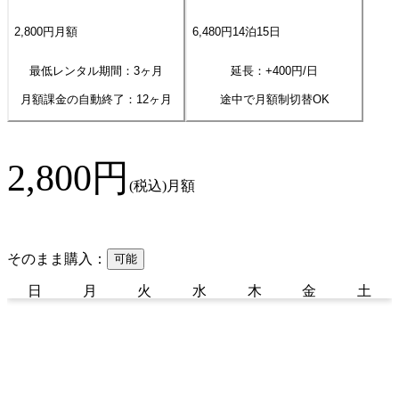
2,800
円
月額
6,480
円
14
泊
15
日
最低レンタル期間：3ヶ月
延長：+
400
円/日
月額課金の自動終了：
12
ヶ月
途中で月額制切替OK
2,800
円
(税込)
月額
そのまま購入：
可能
日
月
火
水
木
金
土