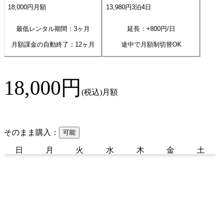
18,000
円
月額
13,980
円
3
泊
4
日
最低レンタル期間：3ヶ月
延長：+
800
円/日
月額課金の自動終了：
12
ヶ月
途中で月額制切替OK
18,000
円
(税込)
月額
そのまま購入：
可能
日
月
火
水
木
金
土