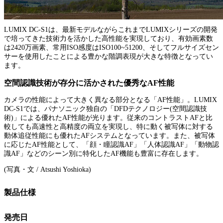
LUMIX DC-S1は、最新モデルながらこれまでLUMIXシリーズの開発
で培ってきた技術力を活かした高性能を実現しており、有効画素数
は2420万画素、常用ISO感度はISO100~51200、そしてフルサイズセン
サーを使用したことによる豊かな階調表現が大きな特徴となってい
ます。
空間認識技術が存分に活かされた優秀なAF性能
カメラの性能によって大きく異なる部分となる「AF性能」。LUMIX
DC-S1では、パナソニック独自の「DFDテクノロジー(空間認識技
術)」による優れたAF性能が光ります。従来のコントラストAFと比
較しても高速性と高精度の両立を実現し、特に動く被写体に対する
動体追従性能にも優れたAFシステムとなっています。また、被写体
に応じたAF性能として、「顔・瞳認識AF」「人体認識AF」「動物認
識AF」などのシーン別に特化したAF機能も豊富に存在します。
(写真・文 / Atsushi Yoshioka)
製品仕様
発売日