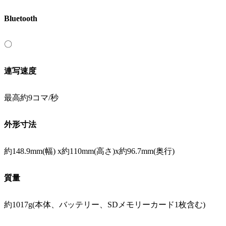
Bluetooth
〇
連写速度
最高約9コマ/秒
外形寸法
約148.9mm(幅) x約110mm(高さ)x約96.7mm(奥行)
質量
約1017g(本体、バッテリー、SDメモリーカード1枚含む)