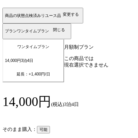
変更する
商品の状態
点検済みリユース品
閉じる
プラン
ワンタイムプラン
月額制プラン
ワンタイムプラン
この商品では
14,000
円
3
泊
4
日
現在選択できません
延長：+
1,400
円/日
14,000
円
(税込)
3泊4日
そのまま購入：
可能