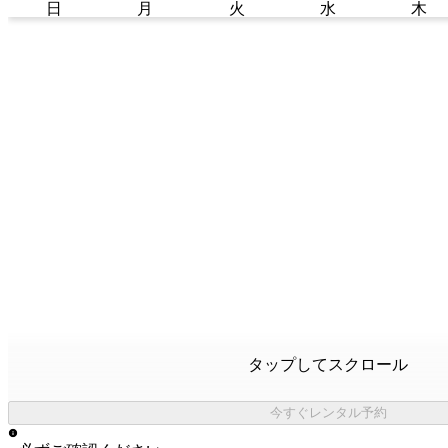
日
月
火
水
木
タップしてスクロール
今すぐレンタル予約