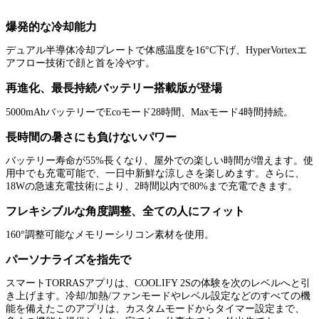
爆発的な冷却能力
デュアル半導体冷却プレートで体感温度を16°C下げ、HyperVortexエ
アフロー技術で顔と首を冷やす。
再進化、最長持続バッテリー搭載版が登場
5000mAhバッテリーでEcoモード28時間、Maxモード4時間持続。
長時間の暑さにも負けないパワー
バッテリー寿命が55%長くなり、屋外での楽しい時間が増えます。使
用中でも充電可能で、一日中新鮮な涼しさを楽しめます。さらに、
18Wの急速充電技術により、2時間以内で80%まで充電できます。
フレキシブルな角度調整、全ての人にフィット
160°調整可能なメモリーシリコン素材を使用。
パーソナライズを指先で
スマートTORRASアプリは、COOLIFY 2Sの体験を次のレベルへと引
き上げます。冷却/加熱/ファンモードやレベル設定などのすべての機
能を備えたこのアプリは、カスタムモードからタイマー設定まで、