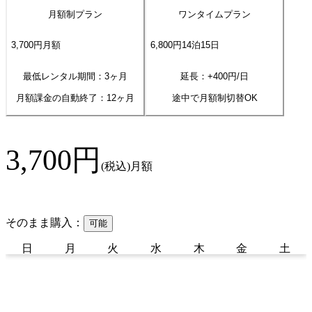
月額制プラン
ワンタイムプラン
3,700
円
月額
6,800
円
14
泊
15
日
最低レンタル期間：3ヶ月
延長：+
400
円/日
月額課金の自動終了：
12
ヶ月
途中で月額制切替OK
3,700
円
(税込)
月額
そのまま購入：
可能
日
月
火
水
木
金
土