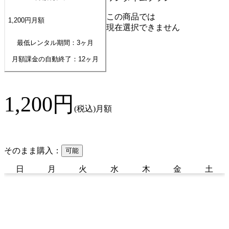
この商品では
1,200
円
月額
現在選択できません
最低レンタル期間：3ヶ月
月額課金の自動終了：
12
ヶ月
1,200
円
(税込)
月額
そのまま購入：
可能
日
月
火
水
木
金
土