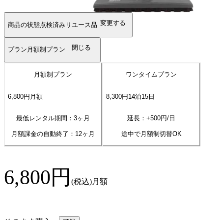
変更する
商品の状態
点検済みリユース品
閉じる
プラン
月額制プラン
月額制プラン
ワンタイムプラン
6,800
円
月額
8,300
円
14
泊
15
日
最低レンタル期間：3ヶ月
延長：+
500
円/日
月額課金の自動終了：
12
ヶ月
途中で月額制切替OK
6,800
円
(税込)
月額