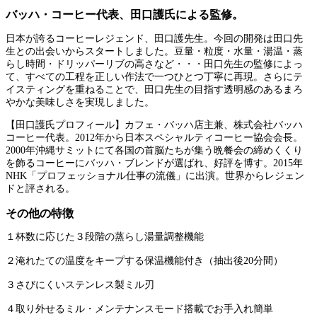
バッハ・コーヒー代表、田口護氏による監修。
日本が誇るコーヒーレジェンド、田口護先生。今回の開発は田口先
生との出会いからスタートしました。豆量・粒度・水量・湯温・蒸
らし時間・ドリッパーリブの高さなど・・・田口先生の監修によっ
て、すべての工程を正しい作法で一つひとつ丁寧に再現。さらにテ
イスティングを重ねることで、田口先生の目指す透明感のあるまろ
やかな美味しさを実現しました。
【田口護氏プロフィール】カフェ・バッハ店主兼、株式会社バッハ
コーヒー代表。2012年から日本スペシャルティコーヒー協会会長。
2000年沖縄サミットにて各国の首脳たちが集う晩餐会の締めくくり
を飾るコーヒーにバッハ・ブレンドが選ばれ、好評を博す。2015年
NHK「プロフェッショナル仕事の流儀」に出演。世界からレジェン
ドと評される。
その他の特徴
１杯数に応じた３段階の蒸らし湯量調整機能
２淹れたての温度をキープする保温機能付き（抽出後20分間）
３さびにくいステンレス製ミル刃
４取り外せるミル・メンテナンスモード搭載でお手入れ簡単