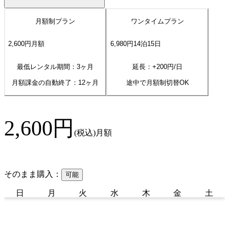
月額制プラン
ワンタイムプラン
2,600
円
月額
6,980
円
14
泊
15
日
最低レンタル期間：3ヶ月
延長：+
200
円/日
月額課金の自動終了：
12
ヶ月
途中で月額制切替OK
2,600
円
(税込)
月額
そのまま購入：
可能
日
月
火
水
木
金
土