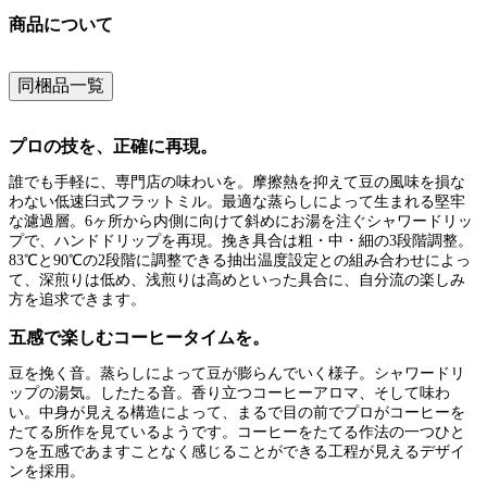
商品について
同梱品一覧
プロの技を、正確に再現。
誰でも手軽に、専門店の味わいを。摩擦熱を抑えて豆の風味を損な
わない低速臼式フラットミル。最適な蒸らしによって生まれる堅牢
な濾過層。6ヶ所から内側に向けて斜めにお湯を注ぐシャワードリッ
プで、ハンドドリップを再現。挽き具合は粗・中・細の3段階調整。
83℃と90℃の2段階に調整できる抽出温度設定との組み合わせによっ
て、深煎りは低め、浅煎りは高めといった具合に、自分流の楽しみ
方を追求できます。
五感で楽しむコーヒータイムを。
豆を挽く音。蒸らしによって豆が膨らんでいく様子。シャワードリ
ップの湯気。したたる音。香り立つコーヒーアロマ、そして味わ
い。中身が見える構造によって、まるで目の前でプロがコーヒーを
たてる所作を見ているようです。コーヒーをたてる作法の一つひと
つを五感であますことなく感じることができる工程が見えるデザイ
ンを採用。