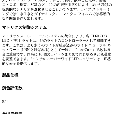
火、CCT チェイス、パルス、テレビ、爆発、故障した電球、溶接、
ストロボ、稲妻、SOS など、10 の内蔵照明 FX により、約 46 種類の
現実的なシナリオを進化させることができます。ライブ ストリーミ
ングでは生き生きとダイナミックに、マイクロ フィルムでは感動的
な雰囲気を作り出します。
マトリクス制御システム
マトリックス コントロール システムの統合により、各 CL60 COB
LED ビデオ ライトは、他のライトのコントローラーとして機能でき
ます。これは、より多くのライトが組み込みのライト ニューラル ネ
ットワーク (LNN と呼ばれる) として一緒に「PowerCube」である場
合に重要です。同時に 10 個のライトをまとめて同じ明るさと色温度
を調整できます。2インチのスーパーワイドLEDスクリーンは、直感
的な表示を提供します。
製品仕様
演色評価数
97+