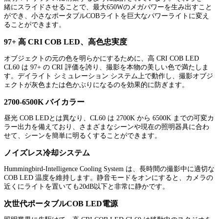
緒にスライドさせることで、最大650Wのメガパワーを生み出すこと
ができ、小さなポータブルCOBライトを巨大なパワーライトに変え
ることができます。
97+ 高 CRI COB LED、高色忠実度
オブジェクトの元の色を明らかにするために、高 CRI COB LED
CL60 は 97+ の CRI 評価を誇り、撮影を本物の美しい色で満たしま
す。デイライト シミュレーション システム上で動作し、撮影オブジ
ェクトが灰色または色かぶりになるのを効果的に防ぎます。
2700-6500K バイカラー
昼光 COB LEDとは異なり、CL60 は 2700K から 6500K までの可変カ
ラー出力を備えており、さまざまなシーンや現在の照明器具に合わ
せて、シーンを簡単に明るくすることができます。
ノイズレス冷却システム
Hummingbird-Intelligence Cooling System は、長時間の撮影中に適切な
COB LED 温度を維持します。静音モードをオンにすると、カメラの
近くにライトを置いても20dB以下と非常に静かです。
次世代ポータブルCOB LED電源