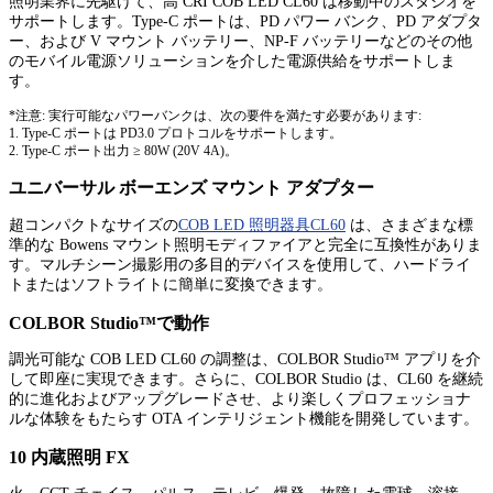
照明業界に先駆けて、高 CRI COB LED CL60 は移動中のスタジオを
サポートします。Type-C ポートは、PD パワー バンク、PD アダプタ
ー、および V マウント バッテリー、NP-F バッテリーなどのその他
のモバイル電源ソリューションを介した電源供給をサポートしま
す。
*注意: 実行可能なパワーバンクは、次の要件を満たす必要があります:
1. Type-C ポートは PD3.0 プロトコルをサポートします。
2. Type-C ポート出力 ≥ 80W (20V 4A)。
ユニバーサル ボーエンズ マウント アダプター
超コンパクトなサイズの
COB LED 照明器具CL60
は、さまざまな標
準的な Bowens マウント照明モディファイアと完全に互換性がありま
す。マルチシーン撮影用の多目的デバイスを使用して、ハードライ
トまたはソフトライトに簡単に変換できます。
COLBOR Studio™で動作
調光可能な COB LED CL60 の調整は、COLBOR Studio™ アプリを介
して即座に実現できます。さらに、COLBOR Studio は、CL60 を継続
的に進化およびアップグレードさせ、より楽しくプロフェッショナ
ルな体験をもたらす OTA インテリジェント機能を開発しています。
10 内蔵照明 FX