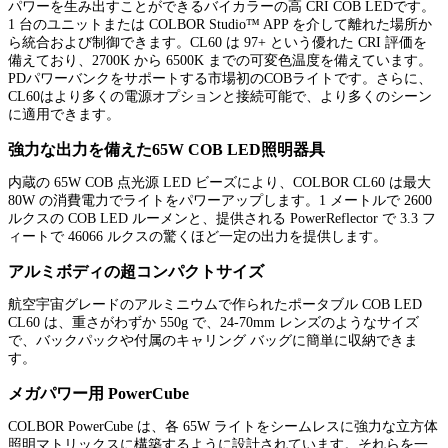
パワーを生み出すことができるバイカラーの高 CRI COB LEDです。
1 台のユニットまたは COLBOR Studio™ APP を介して離れた場所か
ら統合および制御できます。CL60 は 97+ という優れた CRI 評価を
備えており、2700K から 6500K までの可変色温度を備えています。
PDパワーバンクをサポートする市場初のCOBライトです。さらに、
CL60はより多くの電源オプションと接続可能で、より多くのシーン
に適用できます。
強力な出力を備えた65W COB LED照明器具
内蔵の 65W COB 点光源 LED ビーズにより、COLBOR CL60 は最大
80W の消費電力でライトをパワーアップします。1 メートルで 2600
ルクスの COB LED ルーメンと、提供される PowerReflector で 3.3 フ
ィートで 46066 ルクスの驚くほど一定の出力を提供します。
アルミボディの超コンパクトサイズ
航空宇宙グレードのアルミニウムで作られたポータブル COB LED
CL60 は、重さがわずか 550g で、24-70mm レンズのようなサイズ
で、バックパックや付属のキャリング バッグに簡単に収納できま
す。
メガパワー用 PowerCube
COLBOR PowerCube は、各 65W ライトをシームレスに強力な立方体
照明マトリックスに構築するように設計されています。それらを一