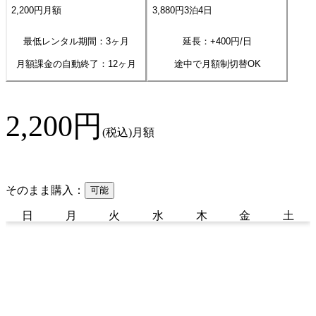
2,200
円
月額
3,880
円
3
泊
4
日
最低レンタル期間：3ヶ月
延長：+
400
円/日
月額課金の自動終了：
12
ヶ月
途中で月額制切替OK
2,200
円
(税込)
月額
そのまま購入：
可能
日
月
火
水
木
金
土