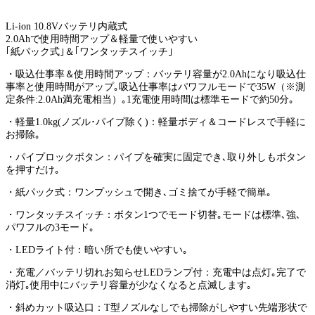
Li-ion 10.8Vバッテリ内蔵式
2.0Ahで使用時間アップ＆軽量で使いやすい
｢紙パック式｣＆｢ワンタッチスイッチ｣
・吸込仕事率＆使用時間アップ：バッテリ容量が2.0Ahになり吸込仕
事率と使用時間がアップ｡吸込仕事率はパワフルモードで35W（※測
定条件:2.0Ah満充電相当）｡1充電使用時間は標準モードで約50分｡
・軽量1.0kg(ノズル･パイプ除く)：軽量ボディ＆コードレスで手軽に
お掃除｡
・パイプロックボタン：パイプを確実に固定でき､取り外しもボタン
を押すだけ｡
・紙パック式：ワンプッシュで開き､ゴミ捨てが手軽で簡単｡
・ワンタッチスイッチ：ボタン1つでモード切替｡モードは標準､強､
パワフルの3モード｡
・LEDライト付：暗い所でも使いやすい｡
・充電／バッテリ切れお知らせLEDランプ付：充電中は点灯｡完了で
消灯｡使用中にバッテリ容量が少なくなると点滅します｡
・斜めカット吸込口：T型ノズルなしでも掃除がしやすい先端形状で