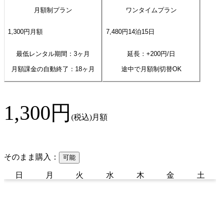
月額制プラン
ワンタイムプラン
1,300
円
月額
7,480
円
14
泊
15
日
最低レンタル期間：3ヶ月
延長：+
200
円/日
月額課金の自動終了：
18
ヶ月
途中で月額制切替OK
1,300
円
(税込)
月額
そのまま購入：
可能
日
月
火
水
木
金
土