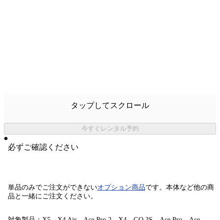
タップしてスクロール
今すぐレンタル予約
必ずご確認ください
単品のみでご注文ができない
オプション商品
です。
本体など他の商
品と一緒にご注文ください。
対象製品：X5、X4 Air、Ace Pro 2、X4、GO 3S、Ace Pro、Ace、