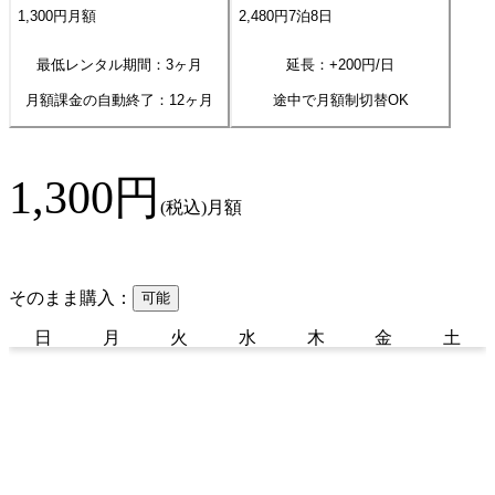
1,300
円
月額
2,480
円
7
泊
8
日
最低レンタル期間：3ヶ月
延長：+
200
円/日
月額課金の自動終了：
12
ヶ月
途中で月額制切替OK
1,300
円
(税込)
月額
そのまま購入：
可能
日
月
火
水
木
金
土