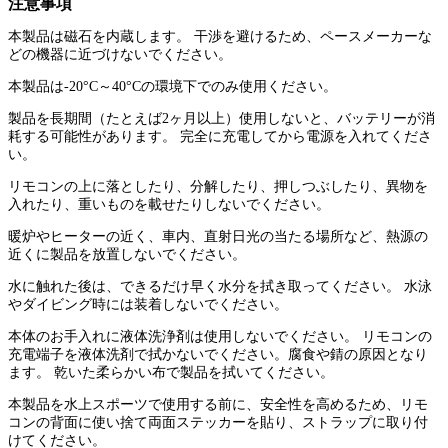
注意事項
本製品は磁石を内蔵します。 干渉を避けるため、ペースメーカーな
どの機器に近づけないでください。
本製品は-20°C～40°Cの環境下でのみ使用ください。
製品を長期間（たとえば2ヶ月以上）使用しないと、バッテリーが消
耗する可能性があります。 完全に充電してから電源を入れてくださ
い。
リモコンの上に落としたり、分解したり、押しつぶしたり、異物を
入れたり、重いものを載せたりしないでください。
暖炉やヒーターの近く、車内、直射日光の当たる場所など、熱源の
近くに製品を放置しないでください。
水に触れた後は、できるだけ早く水分を拭き取ってください。 水泳
やダイビング時には装着しないでください。
本体のお手入れに液体洗浄剤は使用しないでください。 リモコンの
充電端子を液体洗剤で拭かないでください。腐食や錆の原因となり
ます。 乾いた柔らかい布で製品を拭いてください。
本製品を水上スポーツで使用する前に、安全性を高めるため、リモ
コンの背面に使い捨て両面ステッカーを貼り、ストラップに取り付
けてください。