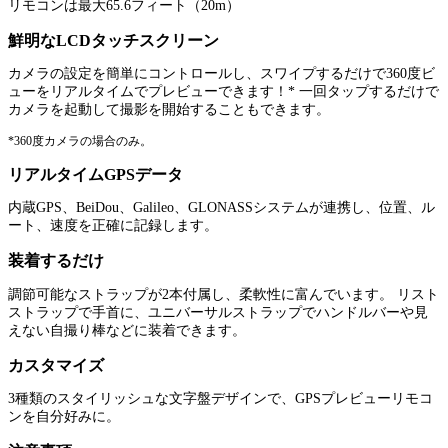
リモコンは最大65.6フィート（20m）
鮮明なLCDタッチスクリーン
カメラの設定を簡単にコントロールし、スワイプするだけで360度ビ
ューをリアルタイムでプレビューできます！* 一回タップするだけで
カメラを起動して撮影を開始することもできます。
*360度カメラの場合のみ。
リアルタイムGPSデータ
内蔵GPS、BeiDou、Galileo、GLONASSシステムが連携し、位置、ル
ート、速度を正確に記録します。
装着するだけ
調節可能なストラップが2本付属し、柔軟性に富んでいます。 リスト
ストラップで手首に、ユニバーサルストラップでハンドルバーや見
えない自撮り棒などに装着できます。
カスタマイズ
3種類のスタイリッシュな文字盤デザインで、GPSプレビューリモコ
ンを自分好みに。