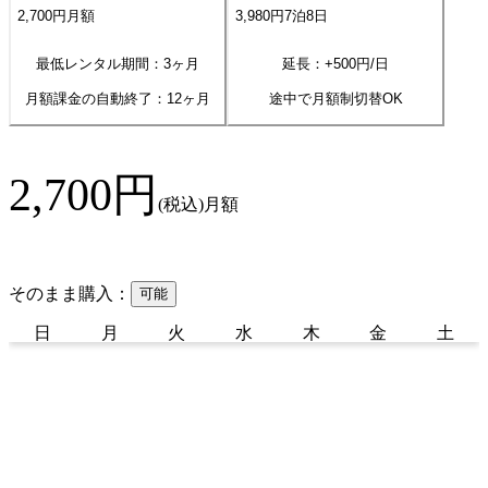
2,700
円
月額
3,980
円
7
泊
8
日
最低レンタル期間：3ヶ月
延長：+
500
円/日
月額課金の自動終了：
12
ヶ月
途中で月額制切替OK
2,700
円
(税込)
月額
そのまま購入：
可能
日
月
火
水
木
金
土