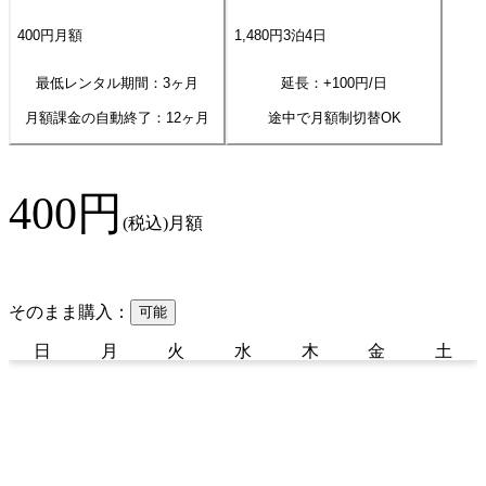
400
円
月額
1,480
円
3
泊
4
日
最低レンタル期間：3ヶ月
延長：+
100
円/日
月額課金の自動終了：
12
ヶ月
途中で月額制切替OK
400
円
(税込)
月額
そのまま購入：
可能
日
月
火
水
木
金
土