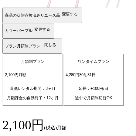
変更する
商品の状態
点検済みリユース品
変更する
カラー
パープル
閉じる
プラン
月額制プラン
月額制プラン
ワンタイムプラン
2,100
円
月額
4,280
円
30
泊
31
日
最低レンタル期間：3ヶ月
延長：+
100
円/日
月額課金の自動終了：
12
ヶ月
途中で月額制切替OK
2,100
円
(税込)
月額