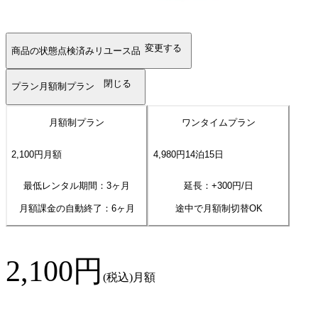
変更する
商品の状態
点検済みリユース品
閉じる
プラン
月額制プラン
月額制プラン
ワンタイムプラン
2,100
円
月額
4,980
円
14
泊
15
日
最低レンタル期間：3ヶ月
延長：+
300
円/日
月額課金の自動終了：
6
ヶ月
途中で月額制切替OK
2,100
円
(税込)
月額