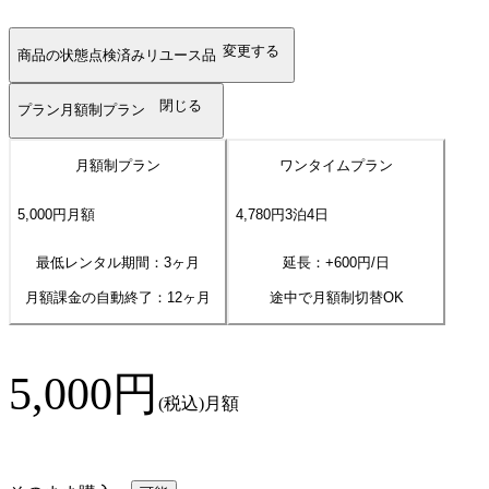
変更する
商品の状態
点検済みリユース品
閉じる
プラン
月額制プラン
月額制プラン
ワンタイムプラン
5,000
円
月額
4,780
円
3
泊
4
日
最低レンタル期間：3ヶ月
延長：+
600
円/日
月額課金の自動終了：
12
ヶ月
途中で月額制切替OK
5,000
円
(税込)
月額