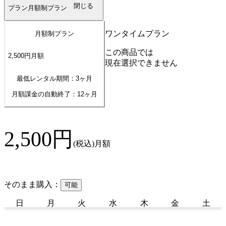
閉じる
プラン
月額制プラン
ワンタイムプラン
月額制プラン
この商品では
2,500
円
月額
現在選択できません
最低レンタル期間：3ヶ月
月額課金の自動終了：
12
ヶ月
2,500
円
(税込)
月額
そのまま購入：
可能
日
月
火
水
木
金
土