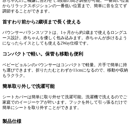
赤ちゃんのご機嫌に合わせて3段階の高さ調整が可能。一番高い位置
からリラックスポジションの一番低い位置まで、簡単に音を立てず
調節することができます。
首すわり前から2歳頃まで長く使える
バウンサーバランスソフトは、1ヶ月から約2歳まで使えるロングユ
ース設計。赤ちゃんを優しく包み込みます。赤ちゃんが歩けるよう
になったらイスとしても使える2Way仕様です。
コンパクトで軽い。保管も移動も便利
ベビービョルンのバウンサーはコンパクトで軽量。片手で簡単に持
ち運びできます。折りたたむとわずか11cmになるので、移動や収納
もラクラク。
簡単取り外しで洗濯可能
シートカバーは簡単に取り外せて洗濯可能。洗濯機で洗えるのでご
家庭でのイージーケアが叶います。フックを外して引っ張るだけで
簡単にシートを取り外すことができます。
製品仕様