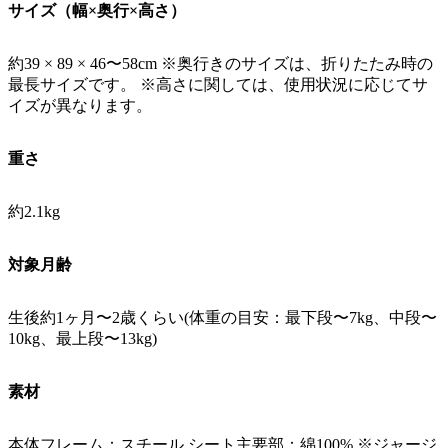
サイズ（幅×奥行×高さ）
約39 × 89 × 46〜58cm ※奥行きのサイズは、折りたたみ時の
最長サイズです。 ※高さに関しては、使用状況に応じてサ
イズが異なります。
重さ
約2.1kg
対象月齢
生後約1ヶ月〜2歳くらい(体重の目安：最下段〜7kg、中段〜
10kg、最上段〜13kg)
素材
本体フレーム：スチール シート主要部：綿100% ※ジャージ