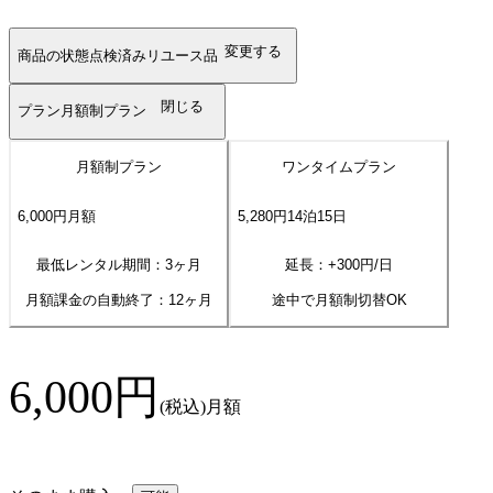
変更する
商品の状態
点検済みリユース品
閉じる
プラン
月額制プラン
月額制プラン
ワンタイムプラン
6,000
円
月額
5,280
円
14
泊
15
日
最低レンタル期間：3ヶ月
延長：+
300
円/日
月額課金の自動終了：
12
ヶ月
途中で月額制切替OK
6,000
円
(税込)
月額