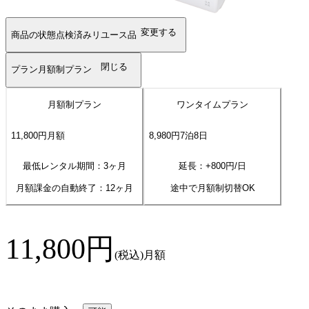
変更する
商品の状態
点検済みリユース品
閉じる
プラン
月額制プラン
月額制プラン
ワンタイムプラン
11,800
円
月額
8,980
円
7
泊
8
日
最低レンタル期間：3ヶ月
延長：+
800
円/日
月額課金の自動終了：
12
ヶ月
途中で月額制切替OK
11,800
円
(税込)
月額