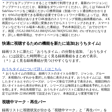
＊ アプリをアップデートすることで無料で利用できます。最新のバージョンに
アップデートいただくか、最新版をダウンロードください。詳しくは Video＆TV
SideViewページをご確認ください◎携帯回線（別途パケット通信料がかかりま
す）やWi-Fiが使用できる環境が必要です◎ネットワーク環境によっては、再生
が途切れる場合があります◎4K放送のストリーミング視聴は録画番組のみ。４K
画質からハイビジョン画質に変換されてからストリーミングされます。スマート
フォンなどモバイル端末へ転送した番組は、予め本体設定した「おでかけモー
ド」画質（VGA2.0M/VGA1.0M/QVGA0.7M/QVGA0.3M）のいずれかになりま
す。詳しい動作環境は、サポートページをご確認ください
快適に視聴するための機能を新たに追加[おうちタイム]
録画リストに新たに「おうちタイム」の分類を追加。「おうちタイ
ム」には設定した時間帯によく見る録画番組をまとめて表示。
（＊）よく見る録画番組が見つけやすくなります。
おうちタイムについて詳しくはこちら
＊ おうちタイムの項目は、録画リストのタイトル分類で、ジャンル、グルー
プ、未視聴のいずれかを選択した場合に表示されます。おうちタイムには、視聴
したタイトルとそのシリーズが、シリーズ単位で20件まで表示され、視聴日時の
古いタイトルから表示が外れます。シリーズとは毎回または番組名予約したもの
を指します。外出先視聴では、おうちタイムのリストに追加されません。初期設
定では18:00~22:00の時間 で設定されており、本体設定より変更可能です
視聴中マーク・再生バー
録画リストに視聴状況が分かる「視聴中マーク」と「再生バー」を