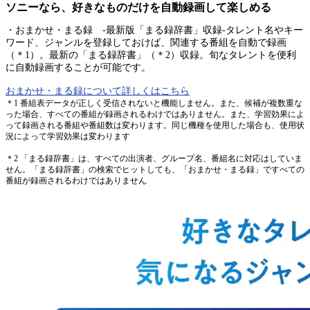
ソニーなら、好きなものだけを自動録画して楽しめる
・おまかせ・まる録 -最新版「まる録辞書」収録-タレント名やキー
ワード、ジャンルを登録しておけば、関連する番組を自動で録画
（＊1）。最新の「まる録辞書」（＊2）収録。旬なタレントを便利
に自動録画することが可能です。
おまかせ・まる録について詳しくはこちら
＊1 番組表データが正しく受信されないと機能しません。また、候補が複数重な
った場合、すべての番組が録画されるわけではありません。また、学習効果によ
って録画される番組や番組数は変わります。同じ機種を使用した場合も、使用状
況によって学習効果は変わります
＊2 「まる録辞書」は、すべての出演者、グループ名、番組名に対応はしていま
せん。「まる録辞書」の検索でヒットしても、「おまかせ・まる録」ですべての
番組が録画されるわけではありません