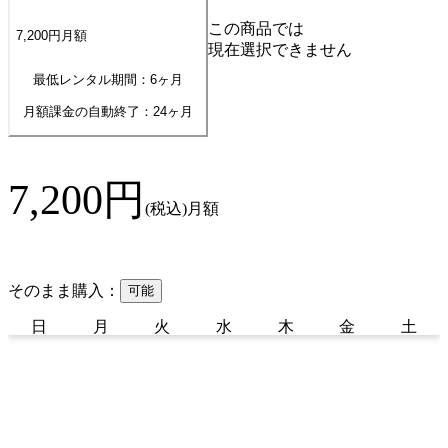
この商品では
7,200
円
月額
現在選択できません
最低レンタル期間：6ヶ月
月額課金の自動終了：
24
ヶ月
7,200
円
(税込)
月額
そのまま購入：
可能
日
月
火
水
木
金
土