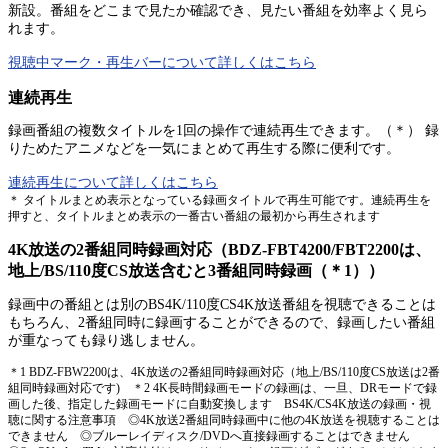
新設。番組をどこまで見たか確認でき、見たい番組を効率よく見ら
れます。
視聴中マーク・再生バーについて詳しくはこちら
連続再生
録画番組の複数タイトルを1回の操作で連続再生できます。（＊） 録
りためたアニメなどを一気にまとめて再生する際に便利です。
連続再生について詳しくはこちら
＊ タイトルまとめ表示となっている録画タイトルで再生可能です。連続再生を
押すと、タイトルまとめ表示の一番古い番組の最初から再生されます
4K放送の2番組同時録画対応（BDZ-FBT4200/FBT2200は、
地上/BS/110度CS放送含むと3番組同時録画（＊1））
録画中の番組とは別のBS4K/110度CS4K放送番組を視聴できることは
もちろん、2番組同時に録画することができるので、録画したい番組
が重なっても録り逃しません。
＊1 BDZ-FBW2200は、4K放送の2番組同時録画対応（地上/BS/110度CS放送は2番
組同時録画対応です) ＊2 4K長時間録画モードの録画は、一旦、DRモードで録
画した後、指定した録画モードに自動変換します BS4K/CS4K放送の録画・視
聴に関する注意事項 ◎4K放送2番組同時録画中に他の4K放送を視聴することは
できません ◎ブルーレイディスク/DVDへ直接録画することはできません