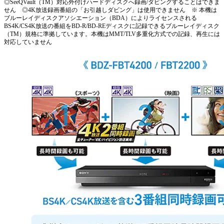
◎SeeQVault（TM）対応外付けハードディスクへ録画/ダビングすることはできま
せん ◎4K放送録画番組の「お引越しダビング」は使用できません ※ 本機は
ブルーレイディスクアソシエーション（BDA）によりライセンスされる
BS4K/CS4K放送の番組をBD-R/BD-REディスクに記録できるブルーレイディスク
（TM）規格に準拠しています。本機はMMT/TLV多重化方式での記録、再生には
対応していません