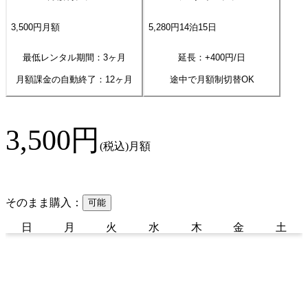
3,500
円
月額
5,280
円
14
泊
15
日
最低レンタル期間：3ヶ月
延長：+
400
円/日
月額課金の自動終了：
12
ヶ月
途中で月額制切替OK
3,500
円
(税込)
月額
そのまま購入：
可能
日
月
火
水
木
金
土