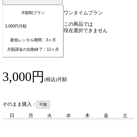
ワンタイムプラン
月額制プラン
この商品では
3,000
円
月額
現在選択できません
最低レンタル期間：3ヶ月
月額課金の自動終了：
12
ヶ月
3,000
円
(税込)
月額
そのまま購入：
可能
日
月
火
水
木
金
土