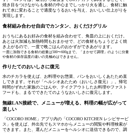
焼き目をつけながらも食材の中心までしっかり火を通し、食材に触
れて水に変わることで適度なうるおいを与え、おいしい仕上がりを
実現します。
食材組み合わせ自由でカンタン、おくだけグリル
おうちにあるお好みの食材を組み合わせて、角皿の上におくだけ。
あとは火加減も加熱時間もおまかせで、どの食材もちょうどよく焼
き上がるので、一度で晩ごはんのおかずができあがります。
一度に加熱できる食材の総量は500〜600gまで。「まかせて調理」のように分量
や食材の保存温度の違いの見極めはできません。
作りたてのおいしさに復元
水のチカラを使えば、お料理やお惣菜、パンをおいしくあたため直
しできます。それが「ヘルシオあたため（おいしさ復元）」。帰宅
時間がずれた家族のごはんや、テイクアウトしたお料理やファスト
フードも、まるでできたてのようなおいしさに復元します。
無線LAN接続で、メニューが増える、料理の幅が広がって
楽しい
「COCORO HOME」アプリ内の「COCORO KITCHEN レシピサービ
ス」を使えば、外出先でもスマホからメニューの閲覧や料理検索が
できます。また、選んだメニューをヘルシオに送信できるので、調