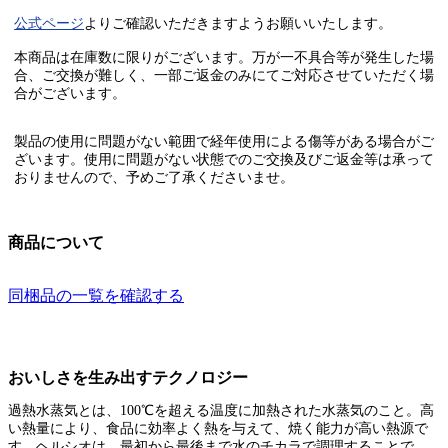
公式ページ
よりご確認いただきますようお願いいたします。
本商品は在庫数に限りがございます。万が一不具合等が発生した場
合、ご交換が難しく、一部ご返金のみにてご対応させていただく場
合がございます。
製品の使用に問題がない範囲で経年使用による傷等がある場合がご
ざいます。使用に問題がない状態でのご交換及びご返金等は承って
おりませんので、予めご了承くださいませ。
商品について
同梱品の一覧を確認する
おいしさを生み出すテクノロジー
過熱水蒸気とは、100℃を超える温度に加熱された水蒸気のこと。高
い熱量により、食品に効率よく熱を与えて、焼く能力が高い熱源で
す。ヘルシオは、最初から最後まで水のチカラで調理することで、