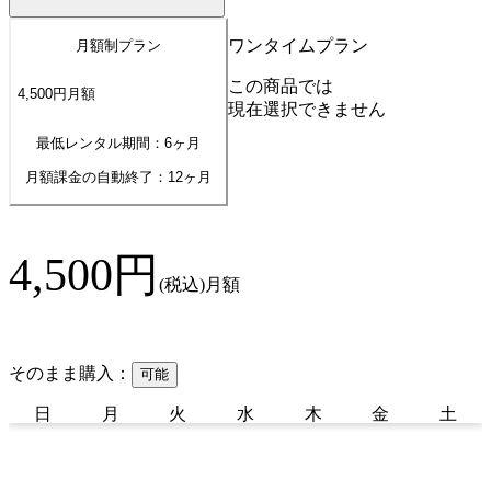
ワンタイムプラン
月額制プラン
この商品では
4,500
円
月額
現在選択できません
最低レンタル期間：6ヶ月
月額課金の自動終了：
12
ヶ月
4,500
円
(税込)
月額
そのまま購入：
可能
日
月
火
水
木
金
土