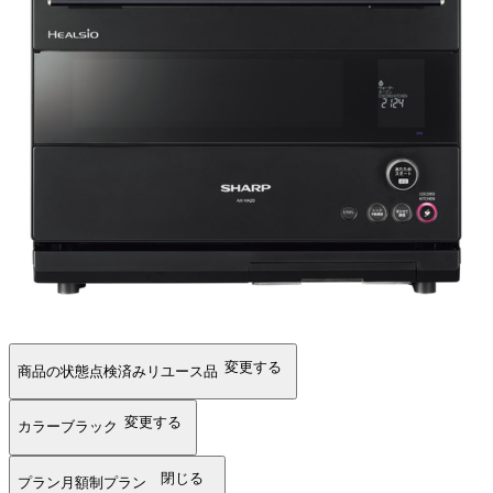
変更する
商品の状態
点検済みリユース品
変更する
カラー
ブラック
閉じる
プラン
月額制プラン