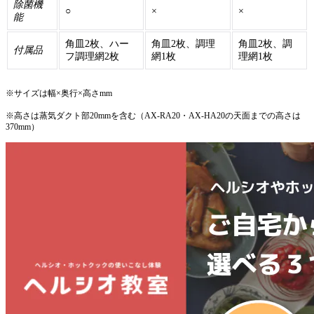
除菌機
○
×
×
能
角皿2枚、ハー
角皿2枚、調理
角皿2枚、調
付属品
フ調理網2枚
網1枚
理網1枚
※サイズは幅×奥行×高さmm
※高さは蒸気ダクト部20mmを含む（AX-RA20・AX-HA20の天面までの高さは
370mm）