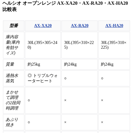
ヘルシオ オーブンレンジ AX-XA20・AX-RA20・AX-HA20
比較表
型番
AX-XA20
AX-RA20
AX-HA20
庫内容
量(庫内
30L(395×305×24
30L(395×310×22
30L(395×310×
0)
5)
225)
有効サ
イズ)
質量
約25kg
約24kg
約24kg
過熱水
◎ トリプルウォ
○
○
蒸気
ーターヒート
まかせ
て調理
○
×
×
の2段同
時調理
あぶり
○
×
×
焼き