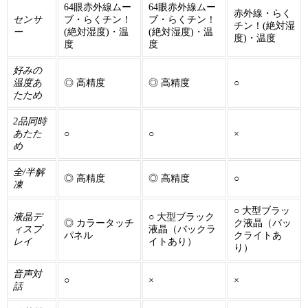
64眼赤外線ムー
64眼赤外線ムー
赤外線・らく
センサ
ブ・らくチン！
ブ・らくチン！
チン！(絶対湿
ー
(絶対湿度)・温
(絶対湿度)・温
度)・温度
度
度
好みの
温度あ
◎ 高精度
◎ 高精度
○
たため
2品同時
あたた
○
○
×
め
全/半解
◎ 高精度
◎ 高精度
○
凍
○ 大型ブラッ
液晶デ
○ 大型ブラック
◎ カラータッチ
ク液晶（バッ
ィスプ
液晶（バックラ
パネル
クライトあ
レイ
イトあり）
り）
音声対
○
×
×
話