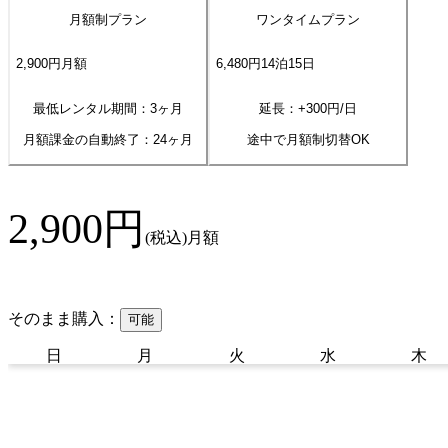
月額制プラン
ワンタイムプラン
2,900
円
月額
6,480
円
14
泊
15
日
最低レンタル期間：3ヶ月
延長：+
300
円/日
月額課金の自動終了：
24
ヶ月
途中で月額制切替OK
2,900
円
(税込)
月額
そのまま購入：
可能
日
月
火
水
木