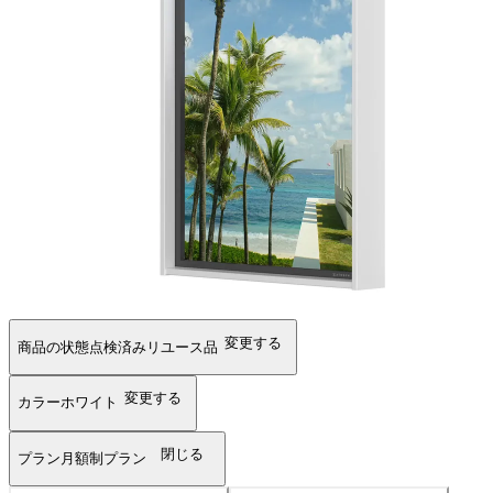
変更する
商品の状態
点検済みリユース品
変更する
カラー
ホワイト
閉じる
プラン
月額制プラン