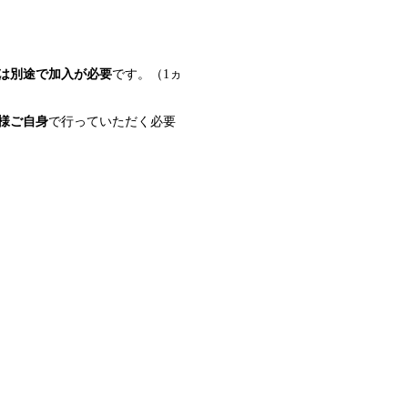
は別途で加入が必要
です。（1ヵ
様ご自身
で行っていただく必要