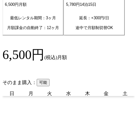
6,500
円
月額
5,780
円
14
泊
15
日
最低レンタル期間：3ヶ月
延長：+
300
円/日
月額課金の自動終了：
12
ヶ月
途中で月額制切替OK
6,500
円
(税込)
月額
そのまま購入：
可能
日
月
火
水
木
金
土