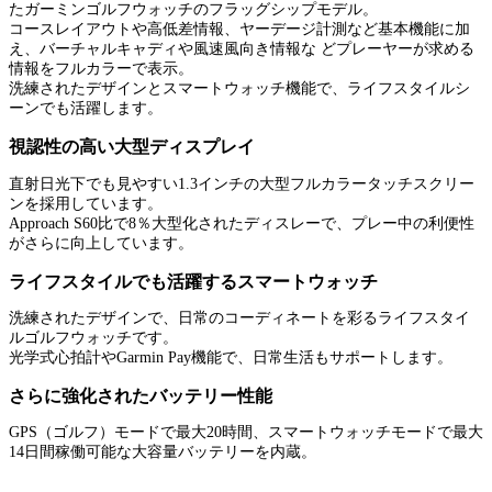
たガーミンゴルフウォッチのフラッグシップモデル。
コースレイアウトや高低差情報、ヤーデージ計測など基本機能に加
え、バーチャルキャディや風速風向き情報な どプレーヤーが求める
情報をフルカラーで表示。
洗練されたデザインとスマートウォッチ機能で、ライフスタイルシ
ーンでも活躍します。
視認性の高い大型ディスプレイ
直射日光下でも見やすい1.3インチの大型フルカラータッチスクリー
ンを採用しています。
Approach S60比で8％大型化されたディスレーで、プレー中の利便性
がさらに向上しています。
ライフスタイルでも活躍するスマートウォッチ
洗練されたデザインで、日常のコーディネートを彩るライフスタイ
ルゴルフウォッチです。
光学式心拍計やGarmin Pay機能で、日常生活もサポートします。
さらに強化されたバッテリー性能
GPS（ゴルフ）モードで最大20時間、スマートウォッチモードで最大
14日間稼働可能な大容量バッテリーを内蔵。