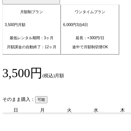
月額制プラン
ワンタイムプラン
3,500
円
月額
6,000
円
3
泊
4
日
最低レンタル期間：3ヶ月
延長：+
300
円/日
月額課金の自動終了：
12
ヶ月
途中で月額制切替OK
3,500
円
(税込)
月額
そのまま購入：
可能
日
月
火
水
木