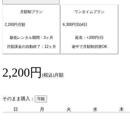
月額制プラン
ワンタイムプラン
2,200
円
月額
6,300
円
3
泊
4
日
最低レンタル期間：3ヶ月
延長：+
200
円/日
月額課金の自動終了：
12
ヶ月
途中で月額制切替OK
2,200
円
(税込)
月額
そのまま購入：
可能
日
月
火
水
木