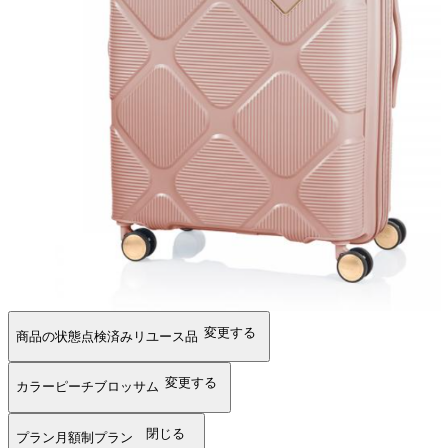
変更する
商品の状態
点検済みリユース品
変更する
カラー
ピーチブロッサム
閉じる
プラン
月額制プラン