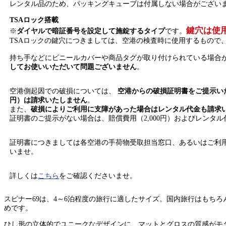
レンタル品のため、パッキングキューブは付属しない場合がござい
TSAロック搭載
鍵穴は使
※
ダイヤルで暗証番号を設定して施錠するタイプ
です。
TSAロックの鍵穴につきましては、空港の検査時に使用するもので
持ち手などにビニールカバーや商品タグが取り付けられている場合
してお使いいただいて問題ございません
。
空港側起因での破損については、
空港からの破損証明書をご提示いた
円）は請求いたしません
。
また、
破損によりご利用に支障があった場合はレンタル代金も請求
証明書のご提示がない場合は、賠償費用（2,000円）およびレンタ
証明書につきましては各空港の手荷物受取担当窓口、あるいはご利
いませ。
詳しくは
こちら
をご確認くださいませ。
スピナー69は、4～6泊程度の旅行に適したサイズ。国内旅行はもち
めです。
ひし形の立体的でユニークなデザインに、マットとグロスの質感がモ