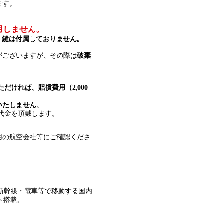
ます。
用しません。
、
鍵は付属しておりません。
がございますが、その際は
破棄
だければ、賠償費用（2,000
いたしません
。
ル代金を頂戴します。
用の航空会社等にご確認くださ
。新幹線・電車等で移動する国内
ト搭載。