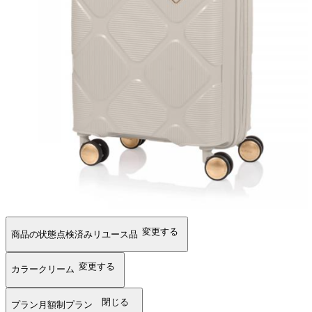
変更する
商品の状態
点検済みリユース品
変更する
カラー
クリーム
閉じる
プラン
月額制プラン