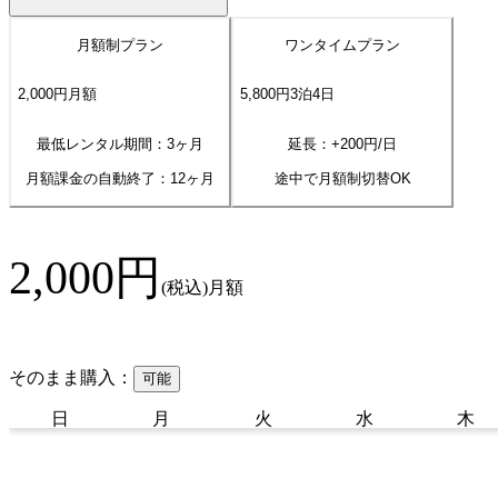
月額制プラン
ワンタイムプラン
2,000
円
月額
5,800
円
3
泊
4
日
最低レンタル期間：3ヶ月
延長：+
200
円/日
月額課金の自動終了：
12
ヶ月
途中で月額制切替OK
2,000
円
(税込)
月額
そのまま購入：
可能
日
月
火
水
木