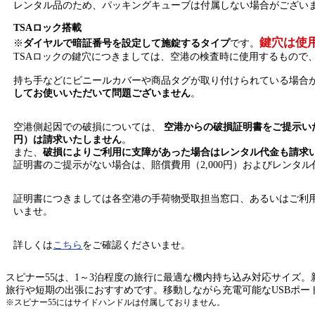
レンタル品のため、パッキングキューブは付属しない場合がござい
TSAロック搭載
鍵穴は使
※
ダイヤルで暗証番号を設定して施錠するタイプ
です。
TSAロックの鍵穴につきましては、空港の検査時に使用するもので
持ち手などにビニールカバーや商品タグが取り付けられている場合
してお使いいただいて問題ございません
。
空港側起因での破損については、
空港からの破損証明書をご提示いた
円）は請求いたしません
。
また、
破損によりご利用に支障があった場合はレンタル代金も請求
証明書のご提示がない場合は、賠償費用（2,000円）およびレンタ
証明書につきましては各空港の手荷物受取担当窓口、あるいはご利
いませ。
詳しくは
こちら
をご確認くださいませ。
スピナー55は、1～3泊程度の旅行に最適な機内持ち込み対応サイズ
旅行や短期の出張におすすめです。移動しながら充電可能なUSBポー
※スピナー55にはサイドハンドルは付属しておりません。