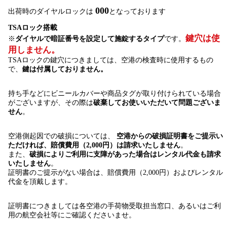
000
出荷時のダイヤルロックは
となっております
TSAロック搭載
鍵穴は使
※
ダイヤルで暗証番号を設定して施錠するタイプ
です。
用しません。
TSAロックの鍵穴につきましては、空港の検査時に使用するもの
で、
鍵は付属しておりません。
持ち手などにビニールカバーや商品タグが取り付けられている場合
がございますが、その際は
破棄してお使いいただいて問題ございま
せん
。
空港側起因での破損については、
空港からの破損証明書をご提示い
ただければ、賠償費用（2,000円）は請求いたしません
。
また、
破損によりご利用に支障があった場合はレンタル代金も請求
いたしません
。
証明書のご提示がない場合は、賠償費用（2,000円）およびレンタル
代金を頂戴します。
証明書につきましては各空港の手荷物受取担当窓口、あるいはご利
用の航空会社等にご確認くださいませ。