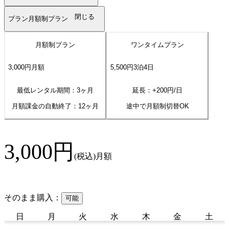
閉じる
プラン
月額制プラン
月額制プラン
ワンタイムプラン
3,000
円
月額
5,500
円
3
泊
4
日
最低レンタル期間：3ヶ月
延長：+
200
円/日
月額課金の自動終了：
12
ヶ月
途中で月額制切替OK
3,000
円
(税込)
月額
そのまま購入：
可能
日
月
火
水
木
金
土