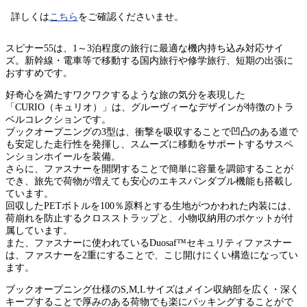
詳しくは
こちら
をご確認くださいませ。
スピナー55は、1～3泊程度の旅行に最適な機内持ち込み対応サイ
ズ。新幹線・電車等で移動する国内旅行や修学旅行、短期の出張に
おすすめです。
好奇心を満たすワクワクするような旅の気分を表現した
「CURIO（キュリオ）」は、グルーヴィーなデザインが特徴のトラ
ベルコレクションです。
ブックオープニングの3型は、衝撃を吸収することで凹凸のある道で
も安定した走行性を発揮し、スムーズに移動をサポートするサスペ
ンションホイールを装備。
さらに、ファスナーを開閉することで簡単に容量を調節することが
でき、旅先で荷物が増えても安心のエキスパンダブル機能も搭載し
ています。
回収したPETボトルを100％原料とする生地がつかわれた内装には、
荷崩れを防止するクロスストラップと、小物収納用のポケットが付
属しています。
また、ファスナーに使われているDuosaf™セキュリティファスナー
は、ファスナーを2重にすることで、こじ開けにくい構造になってい
ます。
ブックオープニング仕様のS,M,Lサイズはメイン収納部を広く・深く
キープすることで厚みのある荷物でも楽にパッキングすることがで