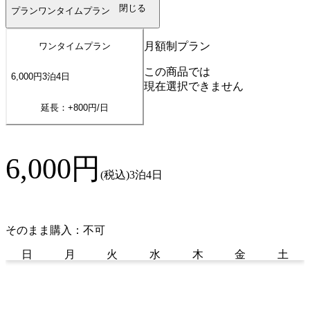
閉じる
プラン
ワンタイムプラン
月額制プラン
ワンタイムプラン
この商品では
6,000
円
3
泊
4
日
現在選択できません
延長：+
800
円/日
6,000
円
(税込)
3泊4日
そのまま購入：不可
日
月
火
水
木
金
土