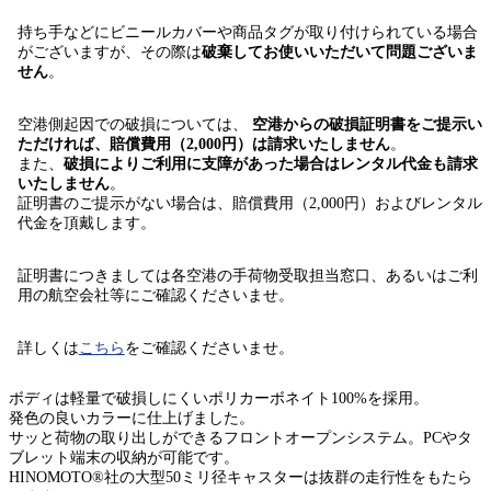
持ち手などにビニールカバーや商品タグが取り付けられている場合
がございますが、その際は
破棄してお使いいただいて問題ございま
せん
。
空港側起因での破損については、
空港からの破損証明書をご提示い
ただければ、賠償費用（2,000円）は請求いたしません
。
また、
破損によりご利用に支障があった場合はレンタル代金も請求
いたしません
。
証明書のご提示がない場合は、賠償費用（2,000円）およびレンタル
代金を頂戴します。
証明書につきましては各空港の手荷物受取担当窓口、あるいはご利
用の航空会社等にご確認くださいませ。
詳しくは
こちら
をご確認くださいませ。
ボディは軽量で破損しにくいポリカーボネイト100%を採用。
発色の良いカラーに仕上げました。
サッと荷物の取り出しができるフロントオープンシステム。PCやタ
ブレット端末の収納が可能です。
HINOMOTO®︎社の大型50ミリ径キャスターは抜群の走行性をもたら