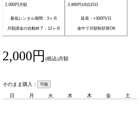
2,000
円
月額
3,480
円
14
泊
15
日
最低レンタル期間：3ヶ月
延長：+
300
円/日
月額課金の自動終了：
12
ヶ月
途中で月額制切替OK
2,000
円
(税込)
月額
そのまま購入：
可能
日
月
火
水
木
金
土