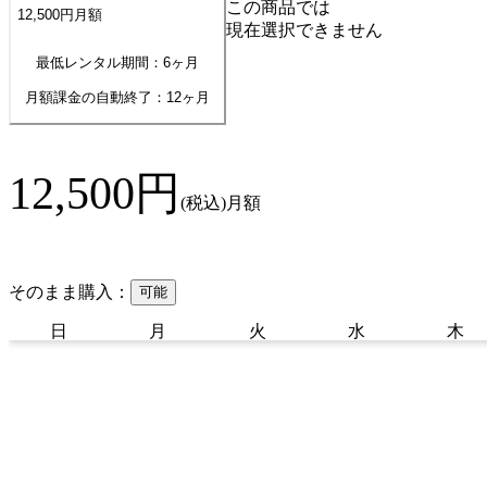
この商品では
12,500
円
月額
現在選択できません
最低レンタル期間：6ヶ月
月額課金の自動終了：
12
ヶ月
12,500
円
(税込)
月額
そのまま購入：
可能
日
月
火
水
木