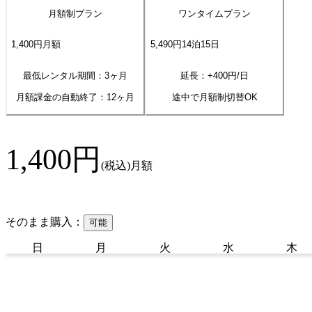
月額制プラン
ワンタイムプラン
1,400
円
月額
5,490
円
14
泊
15
日
最低レンタル期間：3ヶ月
延長：+
400
円/日
月額課金の自動終了：
12
ヶ月
途中で月額制切替OK
1,400
円
(税込)
月額
そのまま購入：
可能
日
月
火
水
木