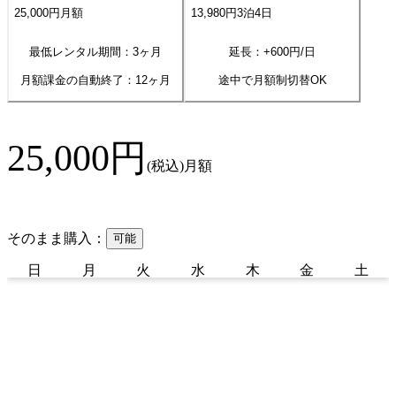
25,000
円
月額
13,980
円
3
泊
4
日
最低レンタル期間：3ヶ月
延長：+
600
円/日
月額課金の自動終了：
12
ヶ月
途中で月額制切替OK
25,000
円
(税込)
月額
そのまま購入：
可能
日
月
火
水
木
金
土