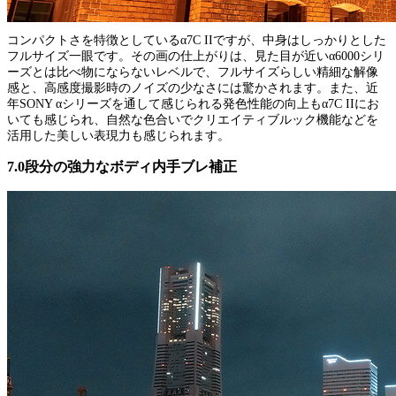
コンパクトさを特徴としているα7C IIですが、中身はしっかりとした
フルサイズ一眼です。その画の仕上がりは、見た目が近いα6000シリ
ーズとは比べ物にならないレベルで、フルサイズらしい精細な解像
感と、高感度撮影時のノイズの少なさには驚かされます。また、近
年SONY αシリーズを通して感じられる発色性能の向上もα7C IIにお
いても感じられ、自然な色合いでクリエイティブルック機能などを
活用した美しい表現力も感じられます。
7.0段分の強力なボディ内手ブレ補正