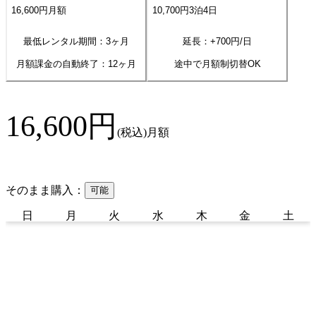
16,600
円
月額
10,700
円
3
泊
4
日
最低レンタル期間：3ヶ月
延長：+
700
円/日
月額課金の自動終了：
12
ヶ月
途中で月額制切替OK
16,600
円
(税込)
月額
そのまま購入：
可能
日
月
火
水
木
金
土