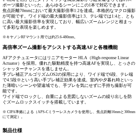
ポーツ撮影といった、あらゆるシーンにこの1本で対応できます。
焦点距離70mmにおいて最大撮影倍率1:2を達成。本格的なマクロ撮影
が可能です。ワイド端の最大撮影倍率は1:3、テレ端では1:4と、とも
に高い最大撮影倍率を実現しており、幅広いズームレンジと相まっ
て多彩な表現を楽しめます。
※キヤノンRFマウント用では約25.6-480mm。
高倍率ズーム撮影をアシストする高速AFと各種機能
AFアクチュエータにはリニアモーター HLA（High-response Linear
Actuator）を採用。優れた駆動精度を持つ高速AFを実現し、とっさの
シャッターチャンスを逃しません。
手ブレ補正アルゴリズムOS2の採用により、ワイド端で6段、テレ端
で4.5段※という高い手ブレ補正効果を達成。室内や夕暮れ時といっ
た薄暗いシーンや望遠域でも、手ブレを気にせずに手持ち撮影が可
能です。
ワイド端でロックし、自重による意図しないズームの繰り出しを防
ぐズームロックスイッチを搭載しています。
※ CIPA準拠による（APS-Cミラーレスカメラを使用し、焦点距離16mmと300mm
にて測定）。
製品仕様