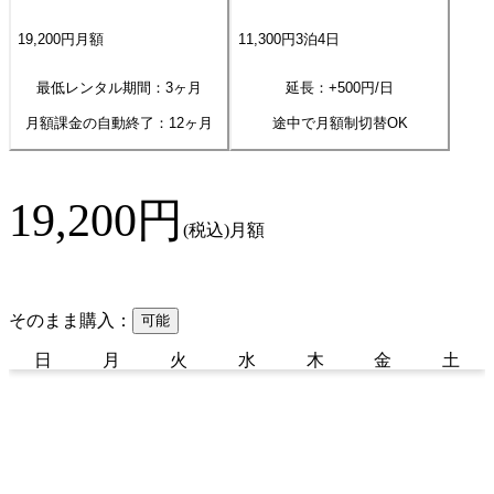
19,200
円
月額
11,300
円
3
泊
4
日
最低レンタル期間：3ヶ月
延長：+
500
円/日
月額課金の自動終了：
12
ヶ月
途中で月額制切替OK
19,200
円
(税込)
月額
そのまま購入：
可能
日
月
火
水
木
金
土