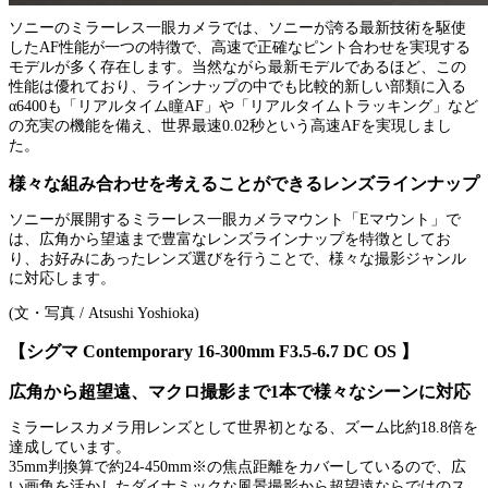
ソニーのミラーレス一眼カメラでは、ソニーが誇る最新技術を駆使
したAF性能が一つの特徴で、高速で正確なピント合わせを実現する
モデルが多く存在します。当然ながら最新モデルであるほど、この
性能は優れており、ラインナップの中でも比較的新しい部類に入る
α6400も「リアルタイム瞳AF」や「リアルタイムトラッキング」など
の充実の機能を備え、世界最速0.02秒という高速AFを実現しまし
た。
様々な組み合わせを考えることができるレンズラインナップ
ソニーが展開するミラーレス一眼カメラマウント「Eマウント」で
は、広角から望遠まで豊富なレンズラインナップを特徴としてお
り、お好みにあったレンズ選びを行うことで、様々な撮影ジャンル
に対応します。
(文・写真 / Atsushi Yoshioka)
【シグマ Contemporary 16-300mm F3.5-6.7 DC OS 】
広角から超望遠、マクロ撮影まで1本で様々なシーンに対応
ミラーレスカメラ用レンズとして世界初となる、ズーム比約18.8倍を
達成しています。
35mm判換算で約24-450mm※の焦点距離をカバーしているので、広
い画角を活かしたダイナミックな風景撮影から超望遠ならではのス