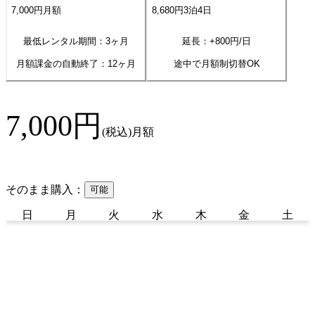
7,000
円
月額
8,680
円
3
泊
4
日
最低レンタル期間：3ヶ月
延長：+
800
円/日
月額課金の自動終了：
12
ヶ月
途中で月額制切替OK
7,000
円
(税込)
月額
そのまま購入：
可能
日
月
火
水
木
金
土