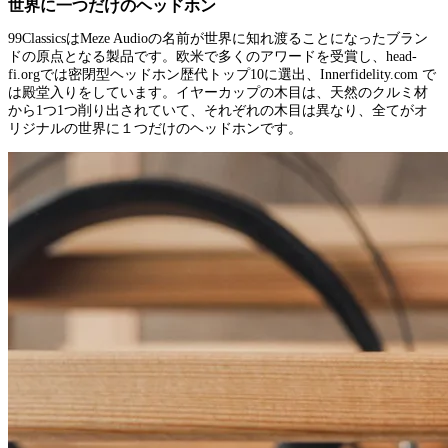
世界に一つだけのヘッドホン
99ClassicsはMeze Audioの名前が世界に知れ渡ることになったブラン
ドの原点となる製品です。欧米で多くのアワードを受賞し、head-
fi.orgでは密閉型ヘッドホン歴代トップ10に選出、Innerfidelity.com で
は殿堂入りをしています。イヤーカップの木目は、天然のクルミ材
から1つ1つ削り出されていて、それぞれの木目は異なり、全てがオ
リジナルの世界に１つだけのヘッドホンです。