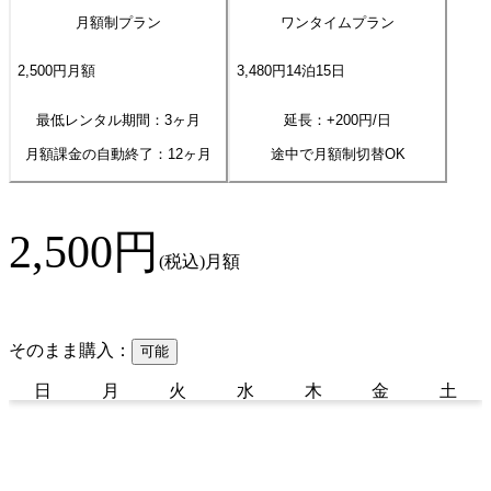
月額制プラン
ワンタイムプラン
2,500
円
月額
3,480
円
14
泊
15
日
最低レンタル期間：3ヶ月
延長：+
200
円/日
月額課金の自動終了：
12
ヶ月
途中で月額制切替OK
2,500
円
(税込)
月額
そのまま購入：
可能
日
月
火
水
木
金
土