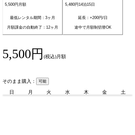
5,500
円
月額
5,480
円
14
泊
15
日
最低レンタル期間：3ヶ月
延長：+
200
円/日
月額課金の自動終了：
12
ヶ月
途中で月額制切替OK
5,500
円
(税込)
月額
そのまま購入：
可能
日
月
火
水
木
金
土