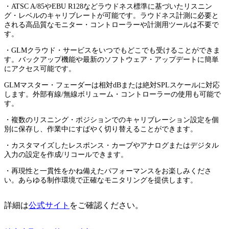
・ATSC A/85やEBU R128などラウドネス標準に基づいたリスニン
グ・レベルのキャリブレートが可能です。ラウドネス計測に必要と
される高品質なモニター・コントローラーや計測用ツールは不要で
す。
・GLMクラウド・サービスをいつでもどこでも受けることができま
す。バックアップ機能や最新のソフトウェア・アップデートに簡単
にアクセス可能です。
GLMマスター・フェーダーは相対dBまたは絶対SPLスケールに対応
します。外部有線/無線ボリューム・コントローラーの使用も可能で
す。
・複数のリスニング・ポジションでのキャリブレーション設定を個
別に保存し、作業中にすばやく切り替えることができます。
・カスタマイズしたレスポンス・カーブやアナログまたはデジタル
入力の設定を作成/リコールできます。
・再現性と一貫性をかね備えたパフォーマンスをお楽しみくださ
い。あらゆる制作環境で正確なモニタリングを提供します。
詳細は
公式サイト
をご確認ください。