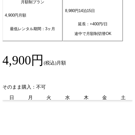
月額制プラン
8,980
円
14
泊
15
日
4,900
円
月額
延長：+
400
円/日
最低レンタル期間：3ヶ月
途中で月額制切替OK
4,900
円
(税込)
月額
そのまま購入：不可
日
月
火
水
木
金
土