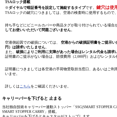
TSAロック搭載
鍵穴は使
※
ダイヤルで暗証番号を設定して施錠するタイプ
です。
TSAロックの鍵穴につきましては、空港の検査時に使用するもので
持ち手などにビニールカバーや商品タグが取り付けられている場合
してお使いいただいて問題ございません
。
空港側起因での破損については、
空港からの破損証明書をご提示いた
円）は請求いたしません
。
また、
破損によりご利用に支障があった場合はレンタル代金も請求
証明書のご提示がない場合は、賠償費用（2,000円）およびレンタ
証明書につきましては各空港の手荷物受取担当窓口、あるいはご利
いませ。
詳しくは
こちら
をご確認くださいませ。
キャリーバーを下げると 止まる
当社独自技術キャリーバー連動ストッパー「SSC(SMART STOPPER C
SMART STOPPER CARRY」搭載。
キャリーバーを下げるとキャスターがストップします。