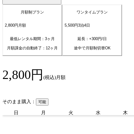
月額制プラン
ワンタイムプラン
2,800
円
月額
5,500
円
3
泊
4
日
最低レンタル期間：3ヶ月
延長：+
300
円/日
月額課金の自動終了：
12
ヶ月
途中で月額制切替OK
2,800
円
(税込)
月額
そのまま購入：
可能
日
月
火
水
木