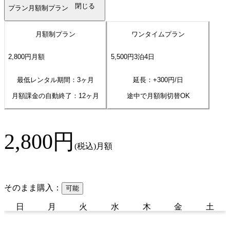
閉じる
プラン
月額制プラン
月額制プラン
ワンタイムプラン
2,800
円
月額
5,500
円
3
泊
4
日
最低レンタル期間：3ヶ月
延長：+
300
円/日
月額課金の自動終了：
12
ヶ月
途中で月額制切替OK
2,800
円
(税込)
月額
そのまま購入：
可能
日
月
火
水
木
金
土