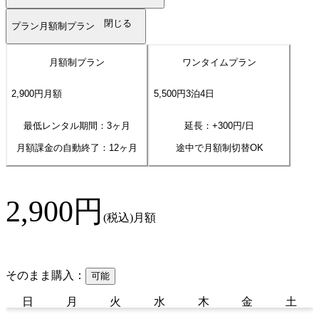
閉じる
プラン
月額制プラン
月額制プラン
ワンタイムプラン
2,900
円
月額
5,500
円
3
泊
4
日
最低レンタル期間：3ヶ月
延長：+
300
円/日
月額課金の自動終了：
12
ヶ月
途中で月額制切替OK
2,900
円
(税込)
月額
そのまま購入：
可能
日
月
火
水
木
金
土