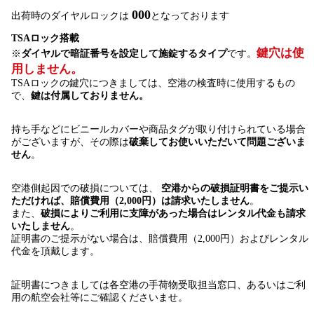
000
出荷時のダイヤルロックは
となっております
TSAロック搭載
鍵穴は使
※
ダイヤルで暗証番号を設定して施錠するタイプ
です。
用しません。
TSAロックの鍵穴につきましては、空港の検査時に使用するもの
で、
鍵は付属しておりません。
持ち手などにビニールカバーや商品タグが取り付けられている場合
がございますが、その際は
破棄してお使いいただいて問題ございま
せん
。
空港側起因での破損については、
空港からの破損証明書をご提示い
ただければ、賠償費用（2,000円）は請求いたしません
。
また、
破損によりご利用に支障があった場合はレンタル代金も請求
いたしません
。
証明書のご提示がない場合は、賠償費用（2,000円）およびレンタル
代金を頂戴します。
証明書につきましては各空港の手荷物受取担当窓口、あるいはご利
用の航空会社等にご確認くださいませ。