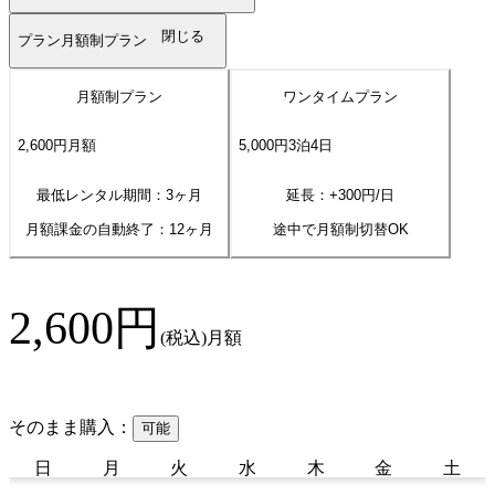
閉じる
プラン
月額制プラン
月額制プラン
ワンタイムプラン
2,600
円
月額
5,000
円
3
泊
4
日
最低レンタル期間：3ヶ月
延長：+
300
円/日
月額課金の自動終了：
12
ヶ月
途中で月額制切替OK
2,600
円
(税込)
月額
そのまま購入：
可能
日
月
火
水
木
金
土