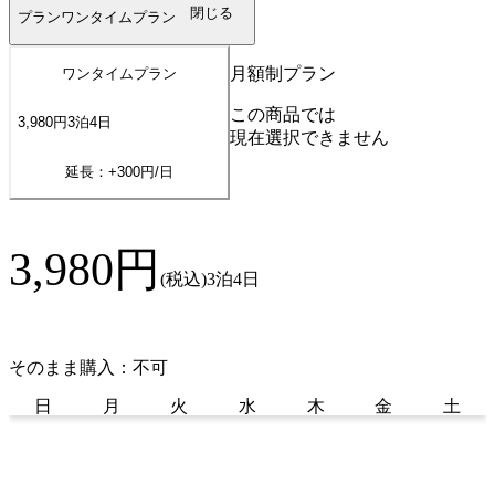
閉じる
プラン
ワンタイムプラン
月額制プラン
ワンタイムプラン
この商品では
3,980
円
3
泊
4
日
現在選択できません
延長：+
300
円/日
3,980
円
(税込)
3泊4日
そのまま購入：不可
日
月
火
水
木
金
土