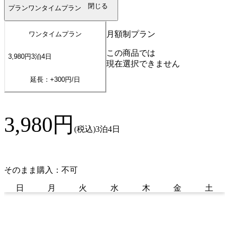
閉じる
プラン
ワンタイムプラン
月額制プラン
ワンタイムプラン
この商品では
3,980
円
3
泊
4
日
現在選択できません
延長：+
300
円/日
3,980
円
(税込)
3泊4日
そのまま購入：不可
日
月
火
水
木
金
土