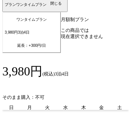
閉じる
プラン
ワンタイムプラン
月額制プラン
ワンタイムプラン
この商品では
3,980
円
3
泊
4
日
現在選択できません
延長：+
300
円/日
3,980
円
(税込)
3泊4日
そのまま購入：不可
日
月
火
水
木
金
土