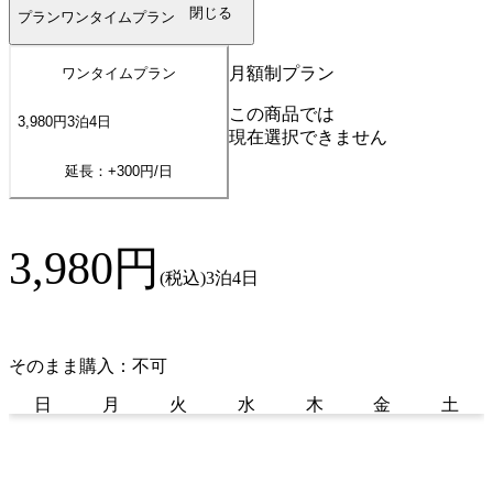
閉じる
プラン
ワンタイムプラン
月額制プラン
ワンタイムプラン
この商品では
3,980
円
3
泊
4
日
現在選択できません
延長：+
300
円/日
3,980
円
(税込)
3泊4日
そのまま購入：不可
日
月
火
水
木
金
土