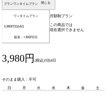
閉じる
プラン
ワンタイムプラン
月額制プラン
ワンタイムプラン
この商品では
3,980
円
3
泊
4
日
現在選択できません
延長：+
300
円/日
3,980
円
(税込)
3泊4日
そのまま購入：不可
日
月
火
水
木
金
土