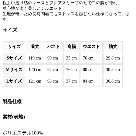
程よい透け感のレースとフレアスリーブの袖で二の腕が隠れ、
着心地がよく美しいシルエット
生地が軽いため長時間着てもストレスを感じない仕様になっていま
す。
サイズ
サイズ
着丈
バスト
肩幅
ウエスト
袖丈
Sサイズ
119 cm
90 cm
35 cm
76 cm
29.8 cm
Mサイズ
120 cm
94 cm
36 cm
80 cm
30.3 cm
Lサイズ
121 cm
98 cm
37 cm
84 cm
30.8 cm
製品仕様
素材(表地)
ポリエステル100%