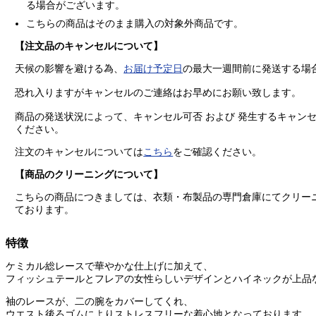
る場合がございます。
こちらの商品はそのまま購入の
対象外商品
です。
【注文品のキャンセルについて】
天候の影響を避ける為、
お届け予定日
の最大一週間前に発送する場
恐れ入りますがキャンセルのご連絡はお早めにお願い致します。
商品の発送状況によって、キャンセル可否 および 発生するキャン
ください。
注文のキャンセルについては
こちら
をご確認ください。
【商品のクリーニングについて】
こちらの商品につきましては、衣類・布製品の専門倉庫にてクリー
ております。
特徴
ケミカル総レースで華やかな仕上げに加えて、
フィッシュテールとフレアの女性らしいデザインとハイネックが上品
袖のレースが、二の腕をカバーしてくれ、
ウエスト後ろゴムによりストレスフリーな着心地となっております。