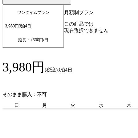
月額制プラン
ワンタイムプラン
この商品では
3,980
円
3
泊
4
日
現在選択できません
延長：+
300
円/日
3,980
円
(税込)
3泊4日
そのまま購入：不可
日
月
火
水
木